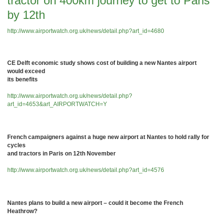
tractor on 400km journey to get to Paris
by 12th
http://www.airportwatch.org.uk/news/detail.php?art_id=4680
CE Delft economic study shows cost of building a new Nantes airport
would exceed
its benefits
http://www.airportwatch.org.uk/news/detail.php?
art_id=4653&art_AIRPORTWATCH=Y
French campaigners against a huge new airport at Nantes to hold rally for
cycles
and tractors in Paris on 12th November
http://www.airportwatch.org.uk/news/detail.php?art_id=4576
Nantes plans to build a new airport – could it become the French
Heathrow?