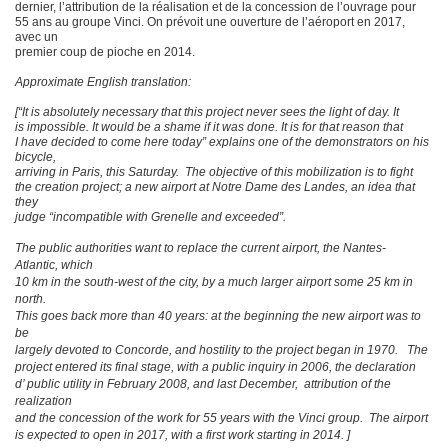
dernier, l’attribution de la réalisation et de la concession de l’ouvrage pour
55 ans au groupe Vinci. On prévoit une ouverture de l’aéroport en 2017,
avec un
premier coup de pioche en 2014.
Approximate English translation:
[“It is absolutely necessary that this project never sees the light of day. It
is impossible. It would be a shame if it was done. It is for that reason that
I have decided to come here today” explains one of the demonstrators on his
bicycle,
arriving in Paris, this Saturday. The objective of this mobilization is to fight
the creation project; a new airport at Notre Dame des Landes, an idea that
they
judge “incompatible with Grenelle and exceeded”.
The public authorities want to replace the current airport, the Nantes-
Atlantic, which
10 km in the south-west of the city, by a much larger airport some 25 km in
north.
This goes back more than 40 years: at the beginning the new airport was to
be
largely devoted to Concorde, and hostility to the project began in 1970. The
project entered its final stage, with a public inquiry in 2006, the declaration
d’ public utility in February 2008, and last December, attribution of the
realization
and the concession of the work for 55 years with the Vinci group. The airport
is expected to open in 2017, with a first work starting in 2014. ]